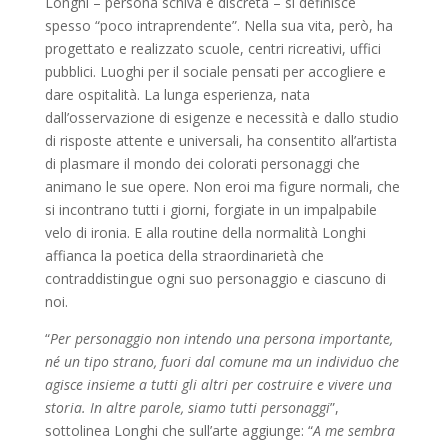
Longhi – persona schiva e discreta – si definisce
spesso “poco intraprendente”. Nella sua vita, però, ha
progettato e realizzato scuole, centri ricreativi, uffici
pubblici. Luoghi per il sociale pensati per accogliere e
dare ospitalità. La lunga esperienza, nata
dall’osservazione di esigenze e necessità e dallo studio
di risposte attente e universali, ha consentito all’artista
di plasmare il mondo dei colorati personaggi che
animano le sue opere. Non eroi ma figure normali, che
si incontrano tutti i giorni, forgiate in un impalpabile
velo di ironia. E alla routine della normalità Longhi
affianca la poetica della straordinarietà che
contraddistingue ogni suo personaggio e ciascuno di
noi.
“
Per personaggio non intendo una persona importante,
né un tipo strano, fuori dal comune ma un individuo che
agisce insieme a tutti gli altri per costruire e vivere una
storia. In altre parole, siamo tutti personaggi
”,
sottolinea Longhi che sull’arte aggiunge: “
A me sembra