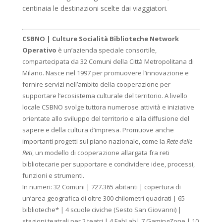
centinaia le destinazioni scelte dai viaggiatori.
CSBNO | Culture Socialità Biblioteche Network
Operativo
è un’azienda speciale consortile,
compartecipata da 32 Comuni della Città Metropolitana di
Milano. Nasce nel 1997 per promuovere l’innovazione e
fornire servizi nell’ambito della cooperazione per
supportare l’ecosistema culturale del territorio. A livello
locale CSBNO svolge tuttora numerose attività e iniziative
orientate allo sviluppo del territorio e alla diffusione del
sapere e della cultura d’impresa. Promuove anche
importanti progetti sul piano nazionale, come la
Rete delle
Reti
, un modello di cooperazione allargata fra reti
bibliotecarie per supportare e condividere idee, processi,
funzioni e strumenti.
In numeri: 32 Comuni | 727.365 abitanti | copertura di
un’area geografica di oltre 300 chilometri quadrati | 65
biblioteche* | 4 scuole civiche (Sesto San Giovanni) |
stagioni teatrali per 2 teatri | 4 FabLab| 7 GamingZone | 10