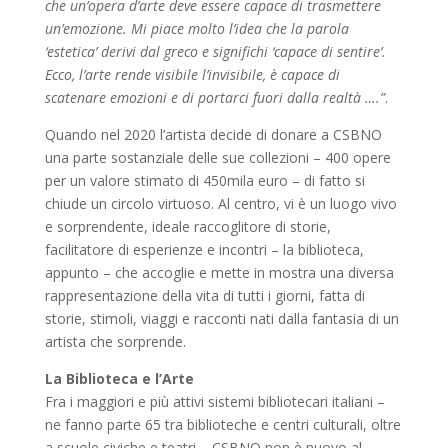
che un’opera d’arte deve essere capace di trasmettere
un’emozione. Mi piace molto l’idea che la parola
‘estetica’ derivi dal greco e significhi ‘capace di sentire’.
Ecco, l’arte rende visibile l’invisibile, è capace di
scatenare emozioni e di portarci fuori dalla realtà ….”
.
Quando nel 2020 l’artista decide di donare a CSBNO
una parte sostanziale delle sue collezioni – 400 opere
per un valore stimato di 450mila euro – di fatto si
chiude un circolo virtuoso. Al centro, vi è un luogo vivo
e sorprendente, ideale raccoglitore di storie,
facilitatore di esperienze e incontri – la biblioteca,
appunto – che accoglie e mette in mostra una diversa
rappresentazione della vita di tutti i giorni, fatta di
storie, stimoli, viaggi e racconti nati dalla fantasia di un
artista che sorprende.
La Biblioteca e l’Arte
Fra i maggiori e più attivi sistemi bibliotecari italiani –
ne fanno parte 65 tra biblioteche e centri culturali, oltre
a scuole civiche e teatri – CSBNO non è nuovo al