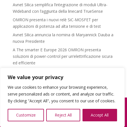
Avnet Silica semplifica l’integrazione di moduli Ultra-
Wideband con l’aggiunta della linecard TrueSense
OMRON presenta i nuovi relè SiC-MOSFET per
applicazioni di potenza ad alta tensione e di test
Avnet Silica annuncia la nomina di Maryannick Dauba a
nuova Presidente
A The smarter E Europe 2026 OMRON presenta
soluzioni di power-control per un’elettrificazione sicura
ed efficiente
A PCIM 2026 Avnet Silica presenta pratiche innovazioni
We value your privacy
Power
We use cookies to enhance your browsing experience,
serve personalized ads or content, and analyze our traffic.
By clicking "Accept All", you consent to our use of cookies.
© 2026 OverComm P.IVA: 14679390964 |
Privacy
Customize
Reject All
Accept All
Policy