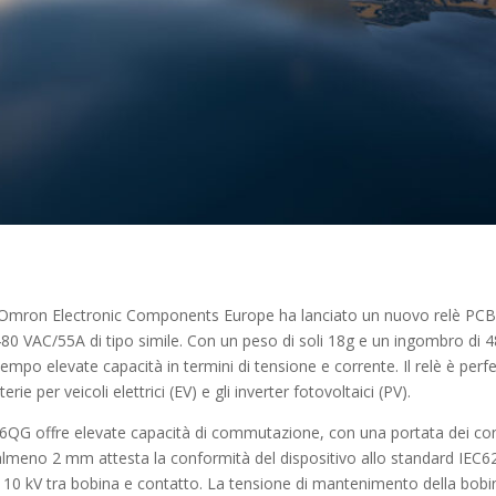
Omron Electronic Components Europe ha lanciato un nuovo relè PCB a
480 VAC/55A di tipo simile. Con un peso di soli 18g e un ingombro d
empo elevate capacità in termini di tensione e corrente. Il relè è per
rie per veicoli elettrici (EV) e gli inverter fotovoltaici (PV).
 G6QG offre elevate capacità di commutazione, con una portata dei con
i almeno 2 mm attesta la conformità del dispositivo allo standard IEC62
 di 10 kV tra bobina e contatto. La tensione di mantenimento della bob