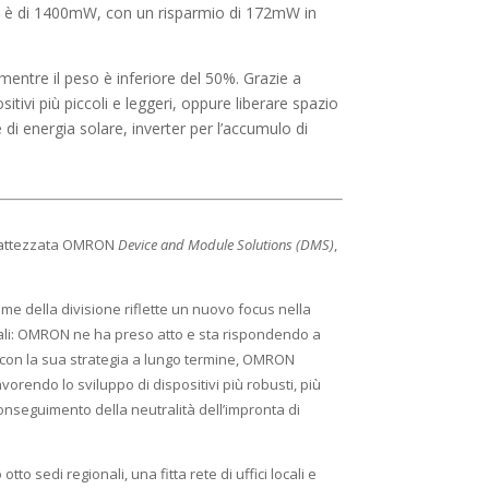
vo è di 1400mW, con un risparmio di 172mW in
mentre il peso è inferiore del 50%. Grazie a
itivi più piccoli e leggeri, oppure liberare spazio
 di energia solare, inverter per l’accumulo di
ibattezzata OMRON
Device and Module Solutions (DMS)
,
e della divisione riflette un nuovo focus nella
entali: OMRON ne ha preso atto e sta rispondendo a
nea con la sua strategia a lungo termine, OMRON
vorendo lo sviluppo di dispositivi più robusti, più
 conseguimento della neutralità dell’impronta di
 sedi regionali, una fitta rete di uffici locali e