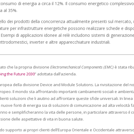
l consumo di energia a circa il 12%. Il consumo energetico complessi
a al 35%.
uello dei prodotti della concorrenza attualmente presenti sul mercato, 
iature per infrastrutture energetiche possono realizzare schede e dispos
 Esempi di applicazioni idonee al relè includono sistemi di generazione
elettrodomestici, inverter e altre apparecchiature industriali.
ato che la propria divisione
Electromechanical Components (EMC)
è stata r
ing the Future 2030
” adottata dall’azienda.
opea della divisione Device and Module Solutions. La rivisitazione del nom
ed europeo. Il mondo sta affrontando importanti cambiamenti sociali e ambi
clienti soluzioni che li aiutino ad affrontare queste sfide universali. In li
 nuove fonti di energia sia di soluzioni di comunicazione ad alta velocità fa
eranno e semplificheranno la vita delle persone, in particolare attraverso il
nsione delle aspettative di vita in buona salute.
pporto ai propri clienti dell’Europa Orientale e Occidentale attraverso otto