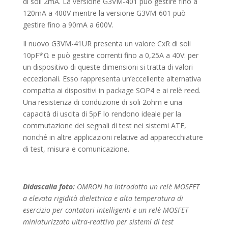
di soli 2mA. La versione G3VM-401 può gestire fino a
120mA a 400V mentre la versione G3VM-601 può
gestire fino a 90mA a 600V.
Il nuovo G3VM-41UR presenta un valore CxR di soli
10pF*Ω e può gestire correnti fino a 0,25A a 40V: per
un dispositivo di queste dimensioni si tratta di valori
eccezionali. Esso rappresenta un’eccellente alternativa
compatta ai dispositivi in package SOP4 e ai relè reed.
Una resistenza di conduzione di soli 2ohm e una
capacità di uscita di 5pF lo rendono ideale per la
commutazione dei segnali di test nei sistemi ATE,
nonché in altre applicazioni relative ad apparecchiature
di test, misura e comunicazione.
Didascalia foto:
OMRON ha introdotto un relè MOSFET
a elevata rigidità dielettrica e alta temperatura di
esercizio per contatori intelligenti e un relè MOSFET
miniaturizzato ultra-reattivo per sistemi di test