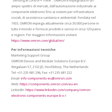
“Sensing & Control + Think”. OMRON è impegnata in un
ampio spettro di mercati, dall’automazione industriale ai
componenti elettronici fino ai sistemi per infrastrutture
sociali, di assistenza sanitaria e ambientali. Fondata nel
1933, OMRON impiega attualmente circa 30.000 persone in
tutto il mondo e fornisce prodotti e servizi in circa 120 paesi
e regioni. Per maggiori informazioni visitare
https://www.omron.com/global/en/
Per informazioni tecniche:
Marketing Support Group
OMRON Device and Module Solutions Europe B.V.
Wegalaan 57, 2132 JD, Hoofddorp, The Netherlands
Tel: +31 235 681 296, Fax: +31 235 681 222
Email:
info-components-eu@omron.com
Web:
https://components.omron.com/eu-en
LinkedIn:
https://www.linkedin.com/company/omron-
electronic-components-europe-b-v-/