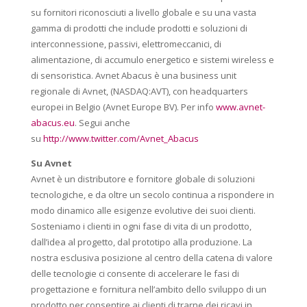
su fornitori riconosciuti a livello globale e su una vasta
gamma di prodotti che include prodotti e soluzioni di
interconnessione, passivi, elettromeccanici, di
alimentazione, di accumulo energetico e sistemi wireless e
di sensoristica. Avnet Abacus è una business unit
regionale di Avnet, (NASDAQ:AVT), con headquarters
europei in Belgio (Avnet Europe BV). Per info
www.avnet-
abacus.eu
. Segui anche
su
http://www.twitter.com/Avnet_Abacus
Su Avnet
Avnet è un distributore e fornitore globale di soluzioni
tecnologiche, e da oltre un secolo continua a rispondere in
modo dinamico alle esigenze evolutive dei suoi clienti.
Sosteniamo i clienti in ogni fase di vita di un prodotto,
dall’idea al progetto, dal prototipo alla produzione. La
nostra esclusiva posizione al centro della catena di valore
delle tecnologie ci consente di accelerare le fasi di
progettazione e fornitura nell’ambito dello sviluppo di un
prodotto per consentire ai clienti di trarne dei ricavi in